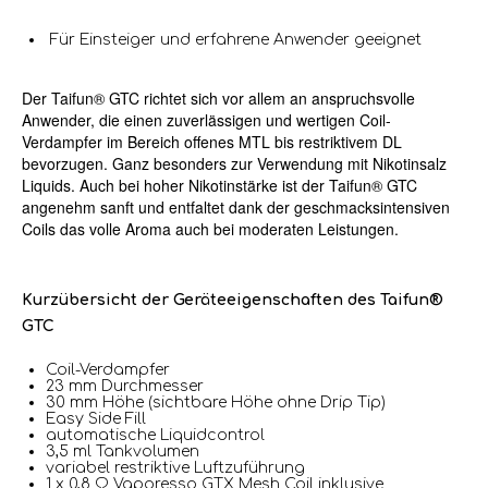
Für Einsteiger und erfahrene Anwender geeignet
Der Taifun® GTC richtet sich vor allem an anspruchsvolle
Anwender, die einen zuverlässigen und wertigen Coil-
Verdampfer im Bereich offenes MTL bis restriktivem DL
bevorzugen. Ganz besonders zur Verwendung mit Nikotinsalz
Liquids. Auch bei hoher Nikotinstärke ist der Taifun® GTC
angenehm sanft und entfaltet dank der geschmacksintensiven
Coils das volle Aroma auch bei moderaten Leistungen.
Kurzübersicht der Geräteeigenschaften des Taifun®
GTC
Coil-Verdampfer
23 mm Durchmesser
30 mm Höhe (sichtbare Höhe ohne Drip Tip)
Easy Side Fill
automatische Liquidcontrol
3,5 ml Tankvolumen
variabel restriktive Luftzuführung
1 x 0,8 Ω Vaporesso GTX Mesh Coil inklusive