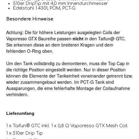
510er DripTip mit 4,0 mm Innendurchmesser
Edelstahl 1.4301, POM, PCT-G
Besondere Hinweise
Achtung: Die für höhere Leistungen ausgelegten Coils der
Vaporesso GTX Baureihe passen
nicht
in den Taifun@ GTC.
Sie erkennen diese an dem breiteren Kragen und dem
fehlenden O-Ring oben.
Um den Tank vollständig zu demontieren, muss die Top Cap in
die richtige Position eingestellt werden. Nur in dieser Position
können die Elemente der Tankeinheit voneinander getrennt bzw.
wieder zusammengebaut werden. Im PCT-G Tank sind
Aussparungen, die eine fehlerhafte Montage der Coilaufnahme
verhindern.
Lieferumfang
1 x Taifun® GTC inkl. 1 x 0,8 Ω Vaporesso GTX Mesh Coil
1 x 510er Drip Tip