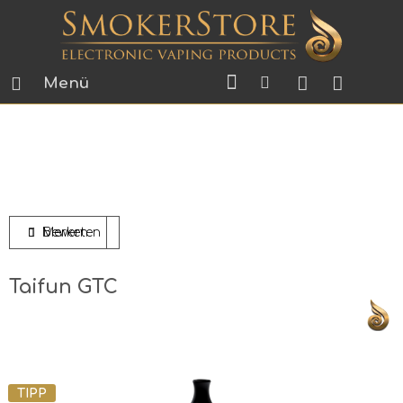
Menü
Bewerten
Merken
Taifun GTC
TIPP