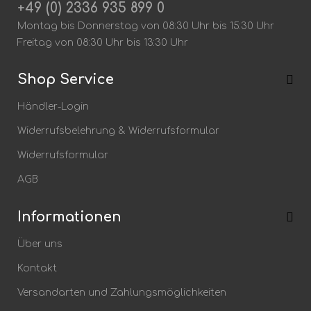
+49 (0) 2336 935 899 0
Montag bis Donnerstag von 08:30 Uhr bis 15:30 Uhr
Freitag von 08:30 Uhr bis 13:30 Uhr
Shop Service
Händler-Login
Widerrufsbelehrung & Widerrufsformular
Widerrufsformular
Bitte geben Sie die Zeichenfolge in das nachfolgende Textfeld ein.
AGB
Informationen
Die mit einem * markierten Felder sind Pflichtfelder.
Über uns
Speichern
Kontakt
Versandarten und Zahlungsmöglichkeiten