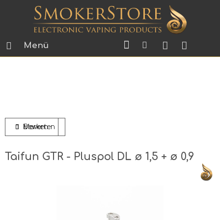
Menü
Bewerten
Merken
Taifun GTR - Pluspol DL ø 1,5 + ø 0,9