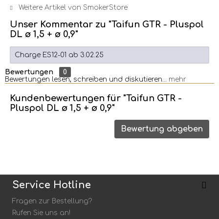
Weitere Artikel von SmokerStore
Unser Kommentar zu "Taifun GTR - Pluspol
DL ø 1,5 + ø 0,9"
Charge ES12-01 ab 3.02.25
Bewertungen
0
Bewertungen lesen, schreiben und diskutieren...
mehr
Kundenbewertungen für "Taifun GTR -
Pluspol DL ø 1,5 + ø 0,9"
Bewertung abgeben
Bewertung schreiben
Bewertungen werden nach Überprüfung
freigeschaltet.
Service Hotline
Fragen zur Bestellung?
Rufen Sie uns an!