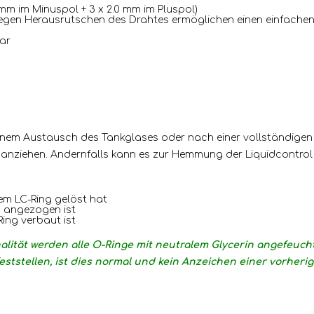
8 mm im Minuspol + 3 x 2.0 mm im Pluspol)
gen Herausrutschen des Drahtes ermöglichen einen einfachen E
bar
einem Austausch des Tankglases oder nach einer vollständigen
nziehen. Andernfalls kann es zur Hemmung der Liquidcontrol 
em LC-Ring gelöst hat
 angezogen ist
Ring verbaut ist
lität werden alle O-Ringe mit neutralem Glycerin angefeucht
eststellen, ist dies normal und kein Anzeichen einer vorher