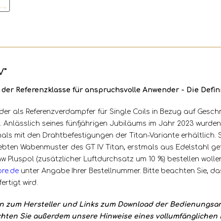
V"
er der Referenzklasse für anspruchsvolle Anwender - Die De
wender als Referenzverdampfer für Single Coils in Bezug auf Ge
h. Anlässlich seines fünfjährigen Jubiläums im Jahr 2023 wurd
ls mit den Drahtbefestigungen der Titan-Variante erhältlich. Sei
bten Wabenmuster des GT IV Titan, erstmals aus Edelstahl gefer
 Pluspol (zusätzlicher Luftdurchsatz um 10 %) bestellen wollen
re.de
unter Angabe Ihrer Bestellnummer. Bitte beachten Sie, d
ertigt wird.
en zum Hersteller und Links zum Download der Bedienungsan
chten Sie außerdem unsere Hinweise eines vollumfänglichen