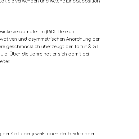
 Coil Sie verwenden und welche Einbauposition
wickelverdampfer im (R)DL-Bereich
nnovativen und asymmetrischen Anordnung der
ere geschmacklich überzeugt der Taifun® GT
id. Über die Jahre hat er sich damit bei
iter.
der Coil über jeweils einen der beiden oder