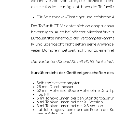
Sie eine Vielzahl von Coils, die speziell fü
diese erfordert, ermöglicht Ihnen der Taifun®
Für Selbstwickel-Einsteiger und erfahrene
Der Taifun® GT IV richtet sich an anspruchsv
bevorzugen. Auch bei höherer Nikotinstärke 
Luftaustritte innerhalb der Verdampferkamm
IV und überrascht nicht selten seine Anwender
vielen Dampfern weltweit nicht nur zu einem e
Die Varianten XS und XL mit PCTG Tank sind n
Kurzübersicht der Geräteeigenschaften des
Selbstwickelverdampfer
25 mm Durchmesser
52 mm Höhe (sichtbare Höhe ohne Drip Tip
Top Fill
5 ml Tankvolumen bei den Standardausfü
6 ml Tankvolumen bei der XL Version
3 ml Tankvolumen bei der XS Version
Luftführungssystem über die Pole in der Ka
beide Pole möglich)