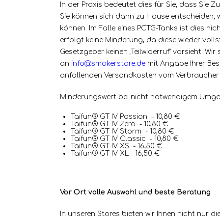
In der Praxis bedeutet dies für Sie, dass Sie 
Sie können sich dann zu Hause entscheiden, w
können. Im Falle eines PCTG-Tanks ist dies n
erfolgt keine Minderung, da diese wieder voll
Gesetzgeber keinen „Teilwiderruf“ vorsieht. Wi
an
info@smokerstore.de
mit Angabe Ihrer Bes
anfallenden Versandkosten vom Verbraucher
Minderungswert bei nicht notwendigem Umgan
Taifun® GT IV Passion - 10,80 €
Taifun® GT IV Zero - 10,80 €
Taifun® GT IV Storm - 10,80 €
Taifun® GT IV Classic - 10,80 €
Taifun® GT IV XS - 16,50 €
Taifun® GT IV XL - 16,50 €
Vor Ort volle Auswahl und beste Beratung
In unseren Stores bieten wir Ihnen nicht nur 