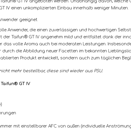
r den Taifun® GT IV angeboten werden. Unabhängig davon, welche
 GT IV einen unkomplizierten Einbau innerhalb weniger Minuten.
 Anwender geeignet
olle Anwender, die einen zuverlässigen und hochwertigen Selbst
ist der Taifun® GT IV angenehm mild und entfaltet dank der i
er das volle Aroma auch bei moderaten Leistungen. Insbesond
 durch die Abbildung neuer Facetten im bekannten Lieblingsliqu
tablierten Produkt entwickelt, sondern auch zum täglichen Begle
icht mehr bestellbar, diese sind wieder aus PSU.
 Taifun® GT IV
)
hrungen
mmer mit einstellbarer AFC von außen (individuelle Anströmung 