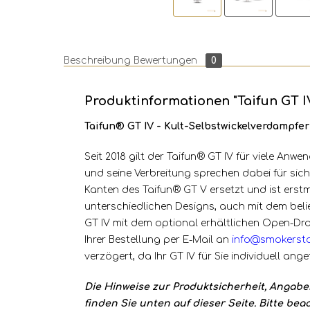
Beschreibung
Bewertungen
0
Produktinformationen "Taifun GT I
Taifun® GT IV - Kult-Selbstwickelverdampf
Seit 2018 gilt der Taifun® GT IV für viele An
und seine Verbreitung sprechen dabei für sic
Kanten des Taifun® GT V ersetzt und ist erstma
unterschiedlichen Designs, auch mit dem belie
GT IV mit dem optional erhältlichen Open-Draw
Ihrer Bestellung per E-Mail an
info@smokersto
verzögert, da Ihr GT IV für Sie individuell angef
Die Hinweise zur Produktsicherheit, Angab
finden Sie unten auf dieser Seite.
Bitte bea