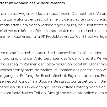
ttest im Rahmen des Widerrufsrechts
r se als Hygieneartikel zu klassifizieren. Dennoch sind Verbrau
ng zur Prüfung der Beschaffenheit, Eigenschaften und Funktio
atisierten und/oder nikotinhaltigen Liquids, da Kunststoffele
reitet werden können. Diese Komponenten müssen durch neue er
ei einem Kauf eines Taifun®-Produktes ein zu 100 % hochwerti
erdampfers, insbesondere bei höheren Nikotinstärken, sind maß
 Einordnung und den Anforderungen des Widerrufsrechts. Wir ver
auchausstieg im Rahmen der Tabakreduktion darstellt. Daher mö
ximal transparent darstellen. Im Rahmen des gesetzlichen Wide
mgang zur Prüfung der Beschaffenheit, Eigenschaften und Fun
isen jedoch darauf hin, dass wir den Erstattungsbetrag um die
Kosten ein bis zu zweiwöchiger Test in vollem Umfang nach sich
vom individuellen Fall ab. Dies gilt selbstverständlich auch be