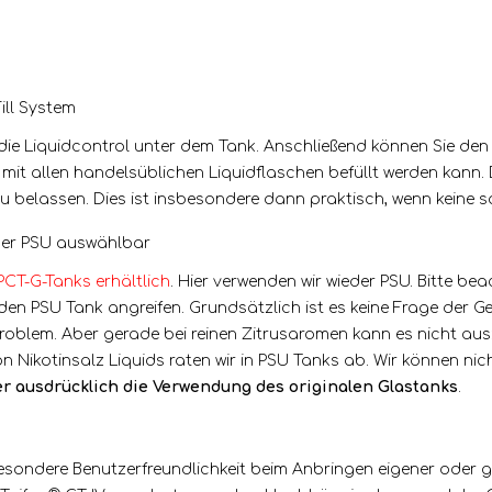
ill System
 die Liquidcontrol unter dem Tank. Anschließend können Sie d
 mit allen handelsüblichen Liquidflaschen befüllt werden kan
zu belassen. Dies ist insbesondere dann praktisch, wenn keine 
der PSU auswählbar
PCT-G-Tanks erhältlich
. Hier verwenden wir wieder PSU. Bitte be
den PSU Tank angreifen. Grundsätzlich ist es keine Frage der 
roblem. Aber gerade bei reinen Zitrusaromen kann es nicht aus
 Nikotinsalz Liquids raten wir in PSU Tanks ab. Wir können nic
r ausdrücklich die Verwendung des originalen Glastanks
.
besondere Benutzerfreundlichkeit beim Anbringen eigener oder g