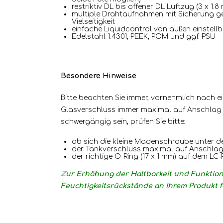
restriktiv DL bis offener DL Luftzug (3 x 1.
multiple Drahtaufnahmen mit Sicherung ge
Vielseitigkeit
einfache Liquidcontrol von außen einstell
Edelstahl 1.4301, PEEK, POM und ggf. PSU
Besondere Hinweise
Bitte beachten Sie immer, vornehmlich nach 
Glasverschluss immer maximal auf Anschlag a
schwergängig sein, prüfen Sie bitte:
ob sich die kleine Madenschraube unter d
der Tankverschluss maximal auf Anschlag
der richtige O-Ring (17 x 1 mm) auf dem LC-
Zur Erhöhung der Haltbarkeit und Funktiona
Feuchtigkeitsrückstände an Ihrem Produkt f