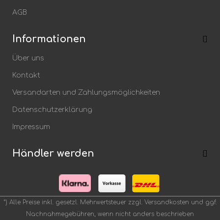
Bitte geben Sie die Zeichenfolge in das nachfolgende Textfeld ein.
AGB
Informationen
Die mit einem * markierten Felder sind Pflichtfelder.
Über uns
Speichern
Kontakt
Versandarten und Zahlungsmöglichkeiten
Datenschutzerklärung
Impressum
Händler werden
*) Alle Preise inkl. gesetzl. Mehrwertsteuer zzgl.
Versandkosten
und ggf.
Nachnahmegebühren, wenn nicht anders beschrieben