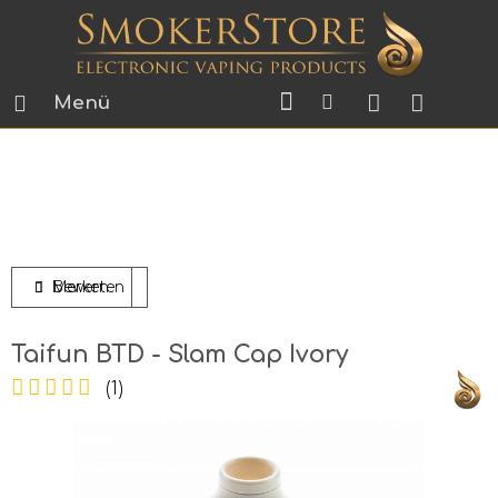
Menü
Bewerten
Merken
Taifun BTD - Slam Cap Ivory
(
1
)