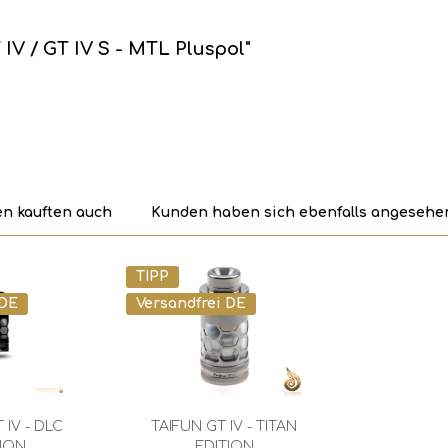
IV / GT IV S - MTL Pluspol"
n kauften auch
Kunden haben sich ebenfalls angesehe
TIPP
 DE
Versandfrei DE
 IV - DLC
TAIFUN GT IV - TITAN
TION
EDITION