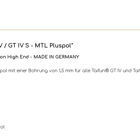
 / GT IV S - MTL Pluspol"
n von High End - MADE IN GERMANY
spol mit einer Bohrung von 1,5 mm für alle Taifun® GT IV und Ta
pol