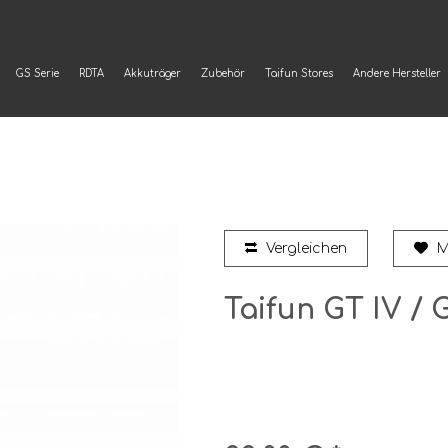
GS Serie
RDTA
Akkuträger
Zubehör
Taifun Stores
Andere Hersteller
Vergleichen
M
Taifun GT IV / 