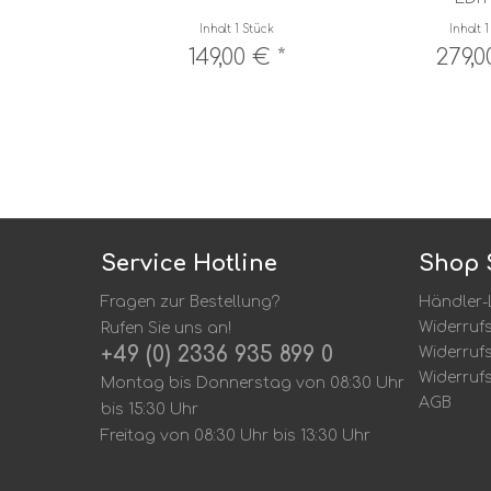
Inhalt
1 Stück
Inhalt
1
149,00 € *
279,0
Service Hotline
Shop 
Fragen zur Bestellung?
Händler-
Widerruf
Rufen Sie uns an!
+49 (0) 2336 935 899 0
Widerruf
Widerruf
Montag bis Donnerstag von 08:30 Uhr
AGB
bis 15:30 Uhr
Freitag von 08:30 Uhr bis 13:30 Uhr