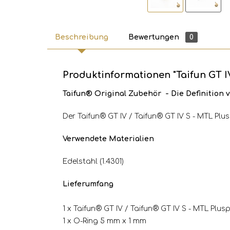
Beschreibung
Bewertungen
0
Produktinformationen "Taifun GT IV
Taifun® Original Zubehör - Die Definitio
Der Taifun® GT IV / Taifun® GT IV S - MTL Plu
Verwendete Materialien
Edelstahl (1.4301)
Lieferumfang
1 x Taifun® GT IV / Taifun® GT IV S - MTL Plus
1 x O-Ring 5 mm x 1 mm