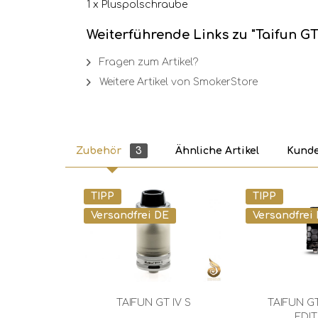
1 x Pluspolschraube
Weiterführende Links zu "Taifun GT 
Fragen zum Artikel?
Weitere Artikel von SmokerStore
Zubehör
3
Ähnliche Artikel
Kunde
TIPP
TIPP
Versandfrei DE
Versandfrei
TAIFUN GT IV S
TAIFUN GT
EDI