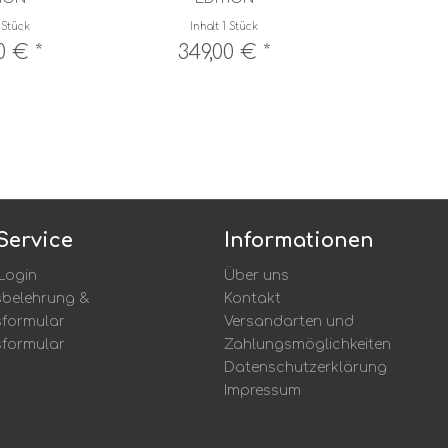
 Stück
Inhalt
1 Stück
0 € *
349,00 € *
Service
Informationen
Login
Über uns
sbelehrung &
Kontakt
sformular
Versandarten und
sformular
Zahlungsmöglichkeiten
Datenschutzerklärung
Impressum