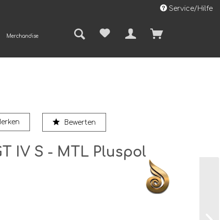
Service/Hilfe
Merchandise
erken
Bewerten
GT IV S - MTL Pluspol