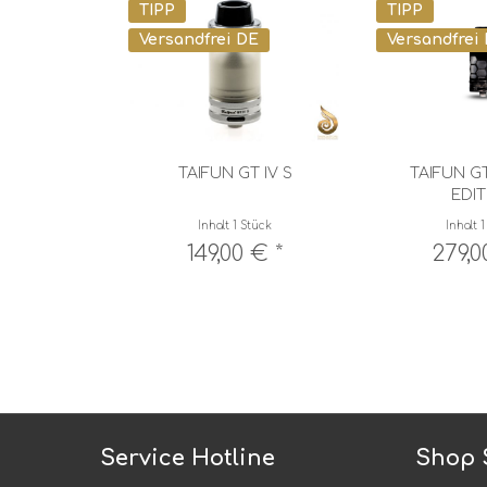
TIPP
TIPP
Versandfrei DE
Versandfrei
TAIFUN GT IV S
TAIFUN GT
EDI
Inhalt
1 Stück
Inhalt
1
149,00 € *
279,0
Service Hotline
Shop 