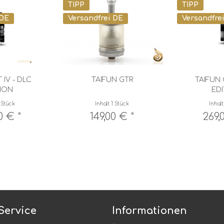
TIPP
TIPP
 DE
Versandfrei DE
Versandfre
 IV - DLC
TAIFUN GTR
TAIFUN 
TION
EDI
 Stück
Inhalt
1 Stück
Inhal
0 € *
149,00 € *
269,
Service
Informationen