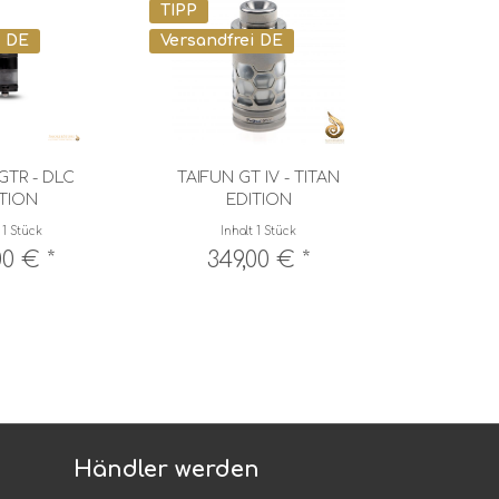
TIPP
TIPP
i DE
Versandfrei DE
Versandfr
GTR - DLC
TAIFUN GT IV - TITAN
TAI
TION
EDITION
t
1 Stück
Inhalt
1 Stück
Inha
00 € *
349,00 € *
169
Händler werden