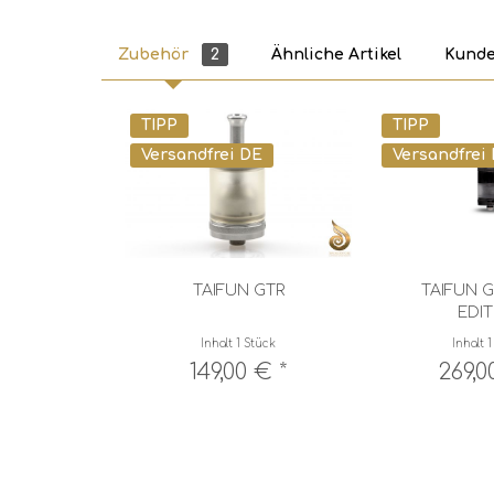
Zubehör
2
Ähnliche Artikel
Kunde
TIPP
TIPP
Versandfrei DE
Versandfrei
TAIFUN GTR
TAIFUN G
EDI
Inhalt
1 Stück
Inhalt
1
149,00 € *
269,0