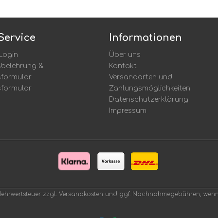
Service
Informationen
Login
Über uns
sbelehrung &
Kontakt
sformular
Versandarten und
sformular
Zahlungsmöglichkeiten
Datenschutzerklärung
Impressum
. Mehrwertsteuer zzgl.
Versandkosten
und ggf. Nachnahmegebühren, wenn 