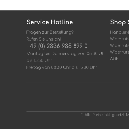
Service Hotline
Shop 
Fragen zur Bestellung?
Händler-
Widerruf
Rufen Sie uns an!
+49 (0) 2336 935 899 0
Widerruf
Widerruf
Montag bis Donnerstag von 08:30 Uhr
AGB
bis 15:30 Uhr
Freitag von 08:30 Uhr bis 13:30 Uhr
*) Alle Preise inkl. gesetzl