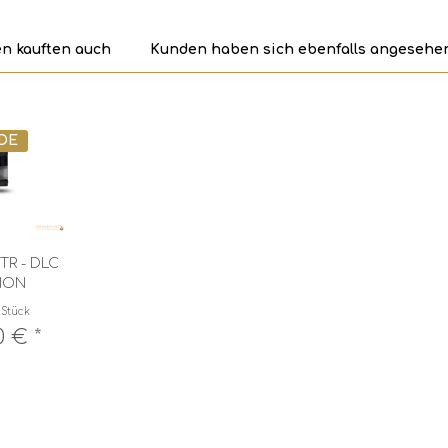
n kauften auch
Kunden haben sich ebenfalls angesehe
 DE
TR - DLC
TION
 Stück
0 € *